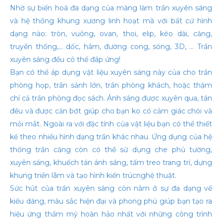
Nhờ sự biến hoá đa dạng của màng làm trần xuyên sáng
và hệ thống khung xương linh hoạt mà với bất cứ hình
dạng nào: tròn, vuông, ovan, thoi, elip, kéo dài, căng,
truyền thống,… dốc, hầm, đường cong, sóng, 3D, … Trần
xuyên sáng đều có thể đáp ứng!
Bạn có thể áp dụng vật liệu xuyên sáng này của cho trần
phòng họp, trần sảnh lớn, trần phòng khách, hoặc thậm
chí cả trần phòng đọc sách. Ánh sáng được xuyên qua, tán
đều và được cản bớt giúp cho bạn ko có cảm giác chói và
mỏi mắt. Ngoài ra với đặc tính của vật liệu bạn có thể thiết
kế theo nhiều hình dạng trần khác nhau. Ứng dụng của hệ
thống trần căng còn có thể sử dụng che phủ tường,
xuyên sáng, khuếch tán ánh sáng, tấm treo trang trí, dựng
khung triển lãm và tạo hình kiến trúcnghệ thuật.
Sức hút của trần xuyên sáng còn nằm ở sự đa dạng về
kiểu dáng, màu sắc hiện đại và phong phú giúp bạn tạo ra
hiệu ứng thẩm mỹ hoàn hảo nhất với những công trình