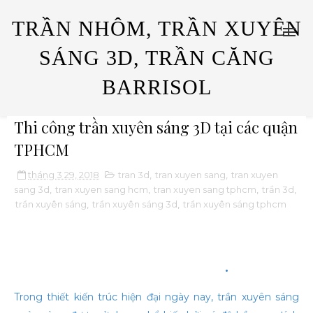
TRẦN NHÔM, TRẦN XUYÊN
SÁNG 3D, TRẦN CĂNG
BARRISOL
Thi công trần xuyên sáng 3D tại các quận
TPHCM
tháng 3 29, 2018
tran 3d
,
tran xuyen sang
,
tran xuyen
sang 3d
,
tran xuyen sang hcm
,
tran xuyen sang tphcm
,
trần 3d
,
trần xuyên sáng
,
trần xuyên sáng 3d
,
trần xuyên sáng tphcm
Thi Công Trần Xuyên Sáng 3D Tại
Các Quận TPHCM
.
Trong thiết kiến trúc hiện đại ngày nay, trần xuyên sáng